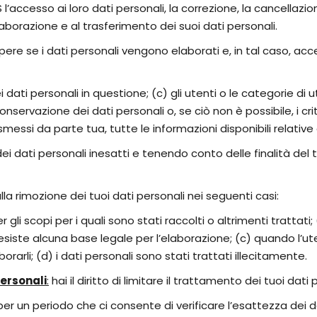
l’accesso ai loro dati personali, la correzione, la cancellazi
’elaborazione e al trasferimento dei suoi dati personali.
apere se i dati personali vengono elaborati e, in tal caso, acc
 dati personali in questione; (c) gli utenti o le categorie di ut
onservazione dei dati personali o, se ciò non è possibile, i cri
ssi da parte tua, tutte le informazioni disponibili relative a
ca dei dati personali inesatti e tenendo conto delle finalità del
 alla rimozione dei tuoi dati personali nei seguenti casi:
 gli scopi per i quali sono stati raccolti o altrimenti trattat
esiste alcuna base legale per l’elaborazione; (c) quando l’
orarli; (d) i dati personali sono stati trattati illecitamente.
personali
:
hai il diritto di limitare il trattamento dei tuoi dati
er un periodo che ci consente di verificare l’esattezza dei dat