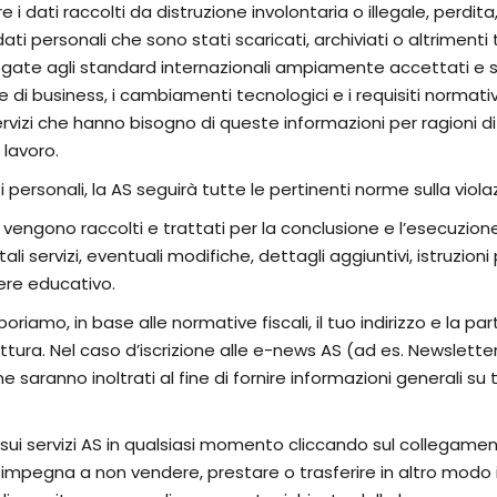
i dati raccolti da distruzione involontaria o illegale, perdita
i personali che sono stati scaricati, archiviati o altrimenti 
gate agli standard internazionali ampiamente accettati e s
di business, i cambiamenti tecnologici e i requisiti normativi
 servizi che hanno bisogno di queste informazioni per ragioni d
 lavoro.
 personali, la AS seguirà tutte le pertinenti norme sulla viola
 vengono raccolti e trattati per la conclusione e l’esecuzione d
ali servizi, eventuali modifiche, dettagli aggiuntivi, istruzioni pe
ttere educativo.
riamo, in base alle normative fiscali, il tuo indirizzo e la par
ttura. Nel caso d’iscrizione alle e-news AS (ad es. Newsletter)
saranno inoltrati al fine di fornire informazioni generali su tutti
ws sui servizi AS in qualsiasi momento cliccando sul collegam
i impegna a non vendere, prestare o trasferire in altro modo i 