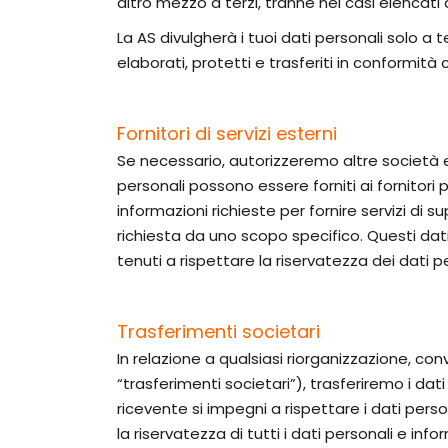
altro mezzo a terzi, tranne nei casi elencati
La AS divulgherà i tuoi dati personali solo a 
elaborati, protetti e trasferiti in conformità 
Fornitori di servizi esterni
Se necessario, autorizzeremo altre società e 
personali possono essere forniti ai fornitori p
informazioni richieste per fornire servizi di su
richiesta da uno scopo specifico. Questi dati
tenuti a rispettare la riservatezza dei dati pe
Trasferimenti societari
In relazione a qualsiasi riorganizzazione, c
“trasferimenti societari”), trasferiremo i dat
ricevente si impegni a rispettare i dati pers
la riservatezza di tutti i dati personali e inf