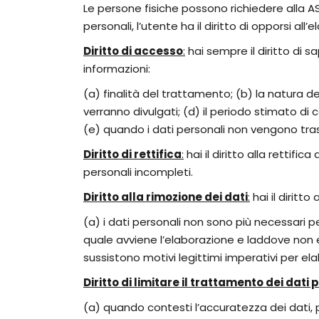
Le persone fisiche possono richiedere alla AS 
personali, l’utente ha il diritto di opporsi all
Diritto di accesso
:
hai sempre il diritto di s
informazioni:
(a) finalità del trattamento; (b) la natura dei
verranno divulgati; (d) il periodo stimato di c
(e) quando i dati personali non vengono trasme
Diritto di rettifica
:
hai il diritto alla rettifi
personali incompleti.
Diritto alla rimozione dei dati
:
hai il diritto
(a) i dati personali non sono più necessari per
quale avviene l’elaborazione e laddove non 
sussistono motivi legittimi imperativi per elab
Diritto di limitare il trattamento dei dati 
(a) quando contesti l’accuratezza dei dati, p