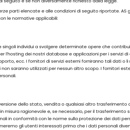
 di seguito e se non diversamente richiesto dalla legge.
terze parti elencate e alle condizioni di seguito riportate. AS 
con le normative applicabili:
singoli individui a svolgere determinate opere che contribuis
er l’hosting dei nostri database e applicazioni per i servizi di 
pporto, ecc. I fornitori di servizi esterni forniranno tali dati o
 non saranno utilizzati per nessun altro scopo. I fornitori es
rsonali.
onversione dello stato, vendita o qualsiasi altro trasferim
i in misura ragionevole e, se necessario, per il trasferimento 
onali in conformità con le norme sulla protezione dei dati per
ormeremo gli utenti interessati prima che i dati personali diven