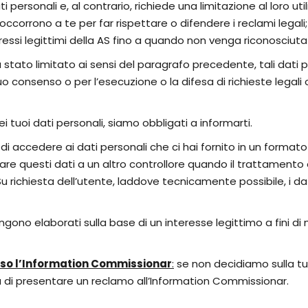
i personali e, al contrario, richiede una limitazione al loro u
occorrono a te per far rispettare o difendere i reclami legali
eressi legittimi della AS fino a quando non venga riconosciuta
 stato limitato ai sensi del paragrafo precedente, tali dati p
o consenso o per l’esecuzione o la difesa di richieste legali o 
ei tuoi dati personali, siamo obbligati a informarti.
to di accedere ai dati personali che ci hai fornito in un form
oltrare questi dati a un altro controllore quando il trattamen
 richiesta dell’utente, laddove tecnicamente possibile, i dat
ngono elaborati sulla base di un interesse legittimo a fini di
esso l’Information Commissionar
:
se non decidiamo sulla tua
ità di presentare un reclamo all’Information Commissionar.